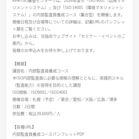
KHK-ISO審査センターでは、2026年度も「ISO 9001（品質マネ
ジメントシステム）」及び「ISO 14001（環境マネジメントシ
ステム）」の内部監査員養成コース（集合型）を開催します。
開催日程及び会場等についての詳細は、記載URLのパンフレッ
ト類をご覧ください。
お申し込みは、当協会ウェブサイト「セミナー・イベントのご
案内」から。
皆様のお申込みをお待ち申し上げております。
【概要】
講習名：内部監査員養成コース
※ISO内部監査員に必要な規格の理解とともに、実践的スキル
（監査能力）の習得を目的とした講習
ISO規格：ISO9001／ISO14001
開催会場：札幌（予定）／東京／愛知／大阪／広島／博多
日数：2日間
参加費：税込39,600円／人
【各種URL】
内部監査員養成コースパンフレットPDF